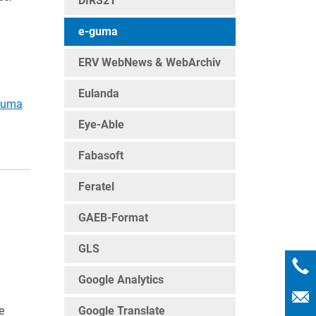
DIRS21
e-guma
ERV WebNews & WebArchiv
Eulanda
-guma
Eye-Able
Fabasoft
Feratel
GAEB-Format
GLS
Google Analytics
e
Google Translate