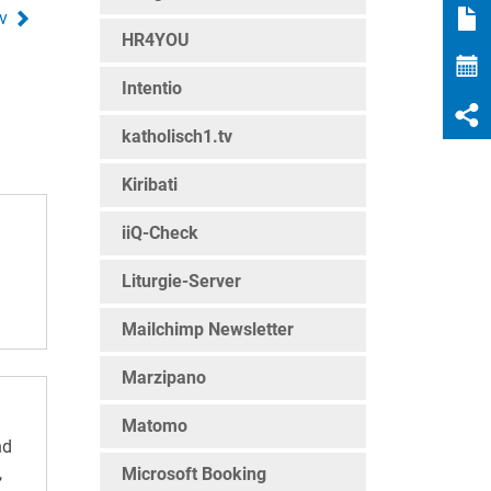
v
HR4YOU
Intentio
katholisch1.tv
Kiribati
iiQ-Check
Liturgie-Server
Mailchimp Newsletter
Marzipano
 Web
Matomo
rg
,
Microsoft Booking