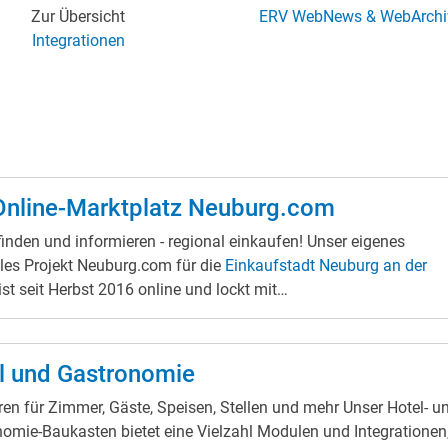
Zur Übersicht
ERV WebNews & WebArchi
Integrationen
Online-Marktplatz Neuburg.com
nden und informieren - regional einkaufen! Unser eigenes
les Projekt Neuburg.com für die
Einkaufstadt Neuburg an der
ist seit Herbst 2016 online und lockt mit
santen
Angeboten
und
News
. Der Online-
latz
www.Neuburg.com
ist ein digitales
Branchenverzeichnis
mit
ielzahl von
Premium Einträgen
, die ihre Schaufenster für Sie im
l und Gastronomie
 Klicks können die Geschäfte mit
n für Zimmer, Gäste, Speisen, Stellen und mehr Unser Hotel- und
roduktgruppen
,
regionalen Marken
und Kompetenzen aus Neubu
omie-Baukasten bietet eine Vielzahl Modulen und Integrationen
gefunden werden. Auf der Suche nach einem speziellen Produkt