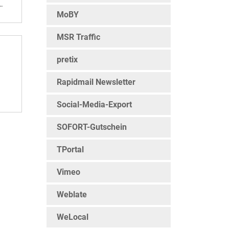
ig.
MoBY
nen
MSR Traffic
nd
pretix
Rapidmail Newsletter
hte,
Social-Media-Export
h
SOFORT-Gutschein
TPortal
Vimeo
Weblate
WeLocal