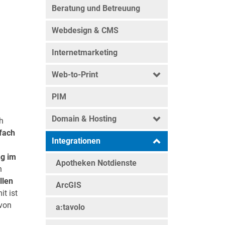
Beratung und Betreuung
Webdesign & CMS
Internetmarketing
Web-to-Print
PIM
Domain & Hosting
h
nfach
Integrationen
g im
Apotheken Notdienste
n
llen
ArcGIS
it ist
 von
a:tavolo