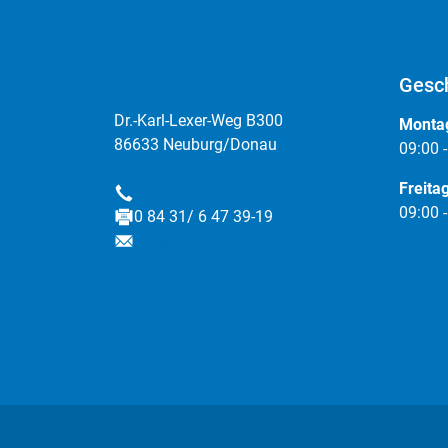
:data factory GmbH
Gesch
Dr.-Karl-Lexer-Weg B300
Montag
86633 Neuburg/Donau
09:00 
Freita
0 84 31/ 6 47 39-0
Telefon
09:00 
0 84 31/ 6 47 39-19
Fax
info@data-factory.net
E-Mail