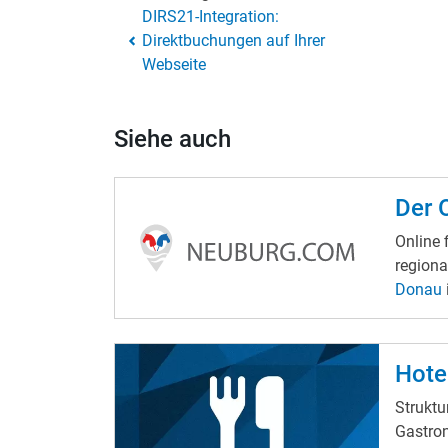
DIRS21-Integration:
Direktbuchungen auf Ihrer
Webseite
Siehe auch
Der 
Online fi
regiona
Donau
interes
Marktp
einer V
Hote
eröffnet haben. Mit ein paar
Strukture
ihren
P
Gastron
leicht 