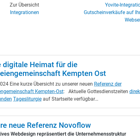
Zur Übersicht
Yovite-Integrati
Integrationen
Gutscheinverkäufe auf Ih
Websei
 digitale Heimat für die
reiengemeinschaft Kempten Ost
2024
Eine kurze Übersicht zu unserer neuen
Referenz der
iengemeinschaft Kempten-Ost
: Aktuelle Gottesdienstzeiten
direk
unden
Tagesliturgie
auf Startseite verfügbar
altungskalender
für Termine und Ereignisse
Online-Formular
für
Pfarrbrief-Anmeldung Übersicht aller wichtigen
Ansprechpartner
Einzelne
ien im Menü und
Banner
erkennbar
Karte
mit allen wichtigen Ort
re neue Referenz Novoflow
(Kirchen, Büros, etc.) Sakramenten-Infos und
Videos integriert
ives Webdesign repräsentiert die Unternehmensstruktur