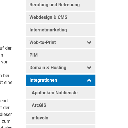
Beratung und Betreuung
Webdesign & CMS
Internetmarketing
Web-to-Print
uf der
in
PIM
n
von
Domain & Hosting
h bei
Integrationen
ät eine
Apotheken Notdienste
hend
ArcGIS
f der
dieser
a:tavolo
n zum