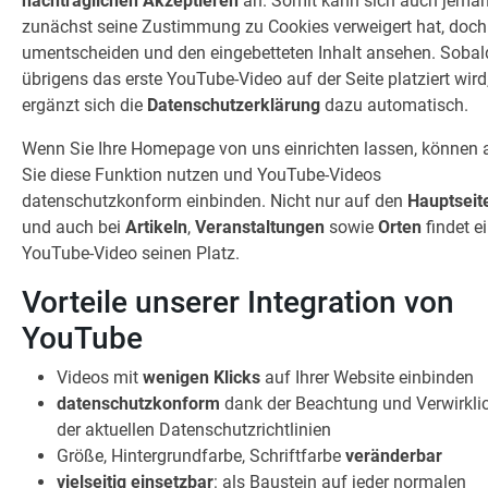
nachträglichen Akzeptieren
an. Somit kann sich auch jeman
zunächst seine Zustimmung zu Cookies verweigert hat, doc
umentscheiden und den eingebetteten Inhalt ansehen. Sobal
übrigens das erste YouTube-Video auf der Seite platziert wird
ergänzt sich die
Datenschutzerklärung
dazu automatisch.
Wenn Sie Ihre Homepage von uns einrichten lassen, können 
Sie diese Funktion nutzen und YouTube-Videos
datenschutzkonform einbinden. Nicht nur auf den
Hauptseit
und auch bei
Artikeln
,
Veranstaltungen
sowie
Orten
findet e
YouTube-Video seinen Platz.
Vorteile unserer Integration von
YouTube
Videos mit
wenigen Klicks
auf Ihrer Website einbinden
datenschutzkonform
dank der Beachtung und Verwirkli
der aktuellen Datenschutzrichtlinien
Größe, Hintergrundfarbe, Schriftfarbe
veränderbar
vielseitig einsetzbar
: als Baustein auf jeder normalen