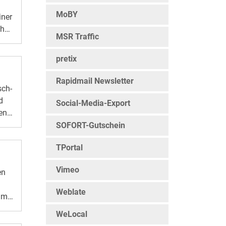
MoBY
iner
 hat
MSR Traffic
ss-
pretix
l
Rapidmail Newsletter
sch-
d
en
Social-Media-Export
en
atz
SOFORT-Gutschein
e
TPortal
,
Vimeo
en
r
er
Weblate
 um
n
end
das
WeLocal
d