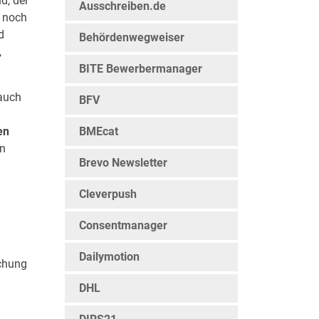
d, der
Ausschreiben.de
h noch
d
Behördenwegweiser
,
BITE Bewerbermanager
auch
BFV
en
BMEcat
in
Brevo Newsletter
Cleverpush
Consentmanager
Dailymotion
chung
DHL