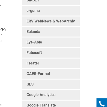
DIRS21
,
e-guma
ERV WebNews & WebArchiv
eren
Eulanda
r
och
Eye-Able
Fabasoft
Feratel
GAEB-Format
GLS
Google Analytics
e
Google Translate