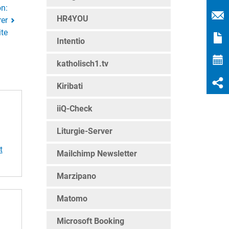
on:
HR4YOU
rer
te
Intentio
katholisch1.tv
Kiribati
iiQ-Check
Liturgie-Server
t
Mailchimp Newsletter
Marzipano
en
Matomo
Microsoft Booking