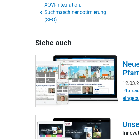
XOVI-Integration:
Suchmaschinenoptimierung
(SEO)
Siehe auch
Neue
Pfar
12.03.
Pfarre
eingeb
Veranst
Pfarre
Unse
Innovat