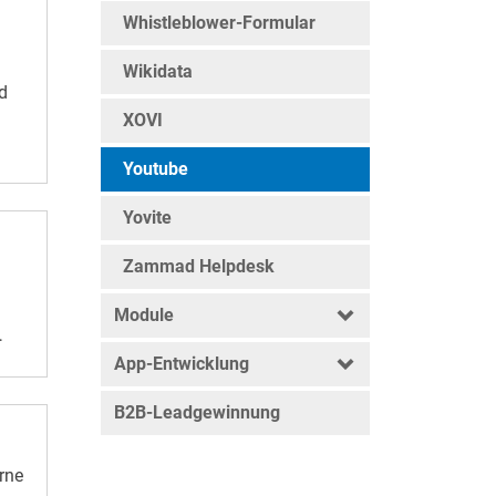
o
,
Whistleblower-Formular
um
Wikidata
d
XOVI
die
ür
ive
Youtube
se
m
t.
Yovite
 zu
rch
en
Zammad Helpdesk
–
t
 den
Module
n
iell
App-Entwicklung
rn
.
B2B-Leadgewinnung
rne