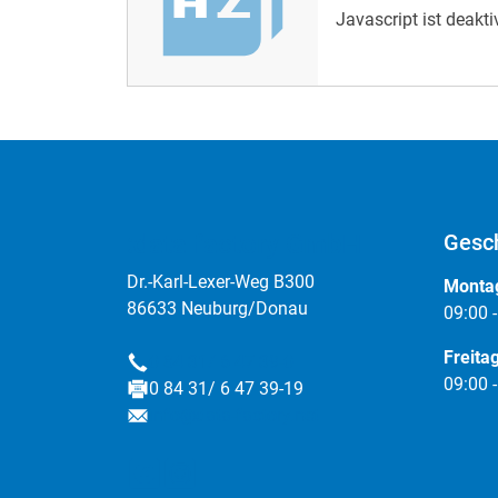
Javascript ist deakti
wichtige Information
ausgegeben werden. 
JAVA
!
:data factory GmbH
Gesch
Dr.-Karl-Lexer-Weg B300
Montag
86633 Neuburg/Donau
09:00 
Freita
0 84 31/ 6 47 39-0
Telefon
09:00 
0 84 31/ 6 47 39-19
Fax
info@data-factory.net
E-Mail