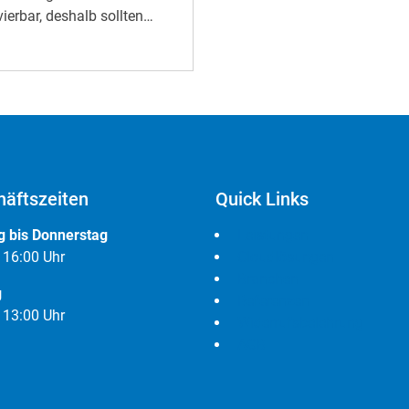
vierbar, deshalb sollten
en nicht mit JavaScript
Nicht zu verwechseln mit
äftszeiten
Quick Links
 bis Donnerstag
Leistungen
- 16:00 Uhr
Cloudlösungen
Branchen
g
Referenzen
- 13:00 Uhr
Widerrufsbelehrung
AGB