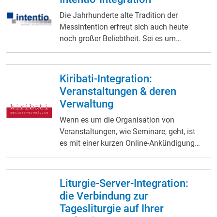
Die Jahrhunderte alte Tradition der
Messintention erfreut sich auch heute
noch großer Beliebtheit. Sei es um
Verstorbenen mit Fürbitten zu gedenken,
besondere Anlässe in einem Gebet
anzusprechen oder bei einer Krise um
Kiribati-Integration:
göttlichen Beistand zu bitten – die Gründe
Veranstaltungen & deren
für die Bitte um eine Intention sind
Verwaltung
vielfältig. Meist erfolgt dies einmalig im
Rahmen eines Messstipendiums, aber
Wenn es um die Organisation von
auch langjährige Formate im Rahmen
Veranstaltungen, wie Seminare, geht, ist
einer Stiftung oder eines Legats sind
es mit einer kurzen Online-Ankündigung
möglich. Alle hierfür relevanten
nicht getan. Auch die Verwaltung der
Informationen müssen notiert und
Teilnehmenden mit deren persönlichen
verwaltet sowie entsprechende Angaben
Informationen wie Adressen oder die
Liturgie-Server-Integration:
dazu öffentlich kommuniziert werden.
statistische Auswertung der Anmeldungs-
die Verbindung zur
Dafür empfiehlt sich das Programm
und Anwesenheitszahlen am Ende gehört
Tagesliturgie auf Ihrer
Intentio, das genau für diesen Zweck
dazu. All dies und mehr lässt sich mit