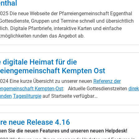
nthal
2025
Die neue Webseite der Pfarreiengemeinschaft Eggenthal
ottesdienste, Gruppen und Termine schnell und übersichtlich
ich. Digitale Pfarrbriefe, interaktive Karten und einfache
möglichkeiten runden das Angebot ab.
 digitale Heimat für die
reiengemeinschaft Kempten Ost
2024
Eine kurze Übersicht zu unserer neuen
Referenz der
iengemeinschaft Kempten-Ost
: Aktuelle Gottesdienstzeiten
direk
unden
Tagesliturgie
auf Startseite verfügbar
altungskalender
für Termine und Ereignisse
Online-Formular
für
Pfarrbrief-Anmeldung Übersicht aller wichtigen
Ansprechpartner
Einzelne
ien im Menü und
Banner
erkennbar
Karte
mit allen wichtigen Ort
re neue Release 4.16
(Kirchen, Büros, etc.) Sakramenten-Infos und
Videos integriert
ken Sie die neuen Features und unseren neuen Helpdesk!