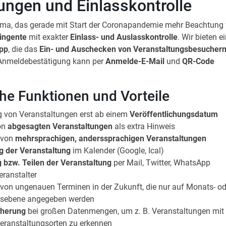
ngen und Einlasskontrolle
ema, das gerade mit Start der Coronapandemie mehr Beachtung 
ingente
mit exakter
Einlass- und Auslasskontrolle
. Wir bieten e
pp
, die
das
Ein- und Auschecken von Veranstaltungsbesucher
 Anmeldebestätigung kann per
Anmelde-E-Mail
und
QR-Code
che Funktionen und Vorteile
 von Veranstaltungen erst ab einem
Veröffentlichungsdatum
on
abgesagten Veranstaltungen
als extra Hinweis
 von
mehrsprachigen, anderssprachigen Veranstaltungen
g der Veranstaltung
im Kalender (Google, Ical)
 bzw. Teilen der Veranstaltung
per Mail, Twitter, WhatsApp
Veranstalter
von ungenauen Terminen in der Zukunft, die nur auf Monats- od
esebene angegeben werden
cherung
bei großen Datenmengen, um z. B. Veranstaltungen mit
eranstaltungsorten zu erkennen