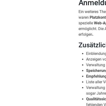
Anmeldu
Ein weiteres Th
waren
Platzkont
spezielle
Web-A
ermöglicht. Die
erfolgen
.
Zusätzli
Einblendung
Anzeigen v
Verwaltung
Speicherun
Empfehlung
Liste aller 
Verwaltung 
sogar Jahr
Qualitätssi
fehlenden V