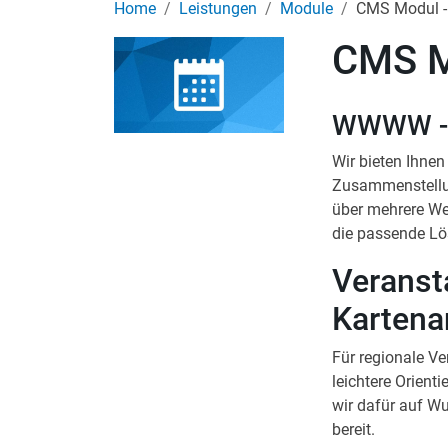
Home
Leistungen
Module
CMS Modul -
CMS M
WWWW - 
Wir bieten Ihnen
Zusammenstellu
über mehrere Web
die passende L
Veranst
Kartena
Für regionale V
leichtere Orient
wir dafür auf W
bereit.