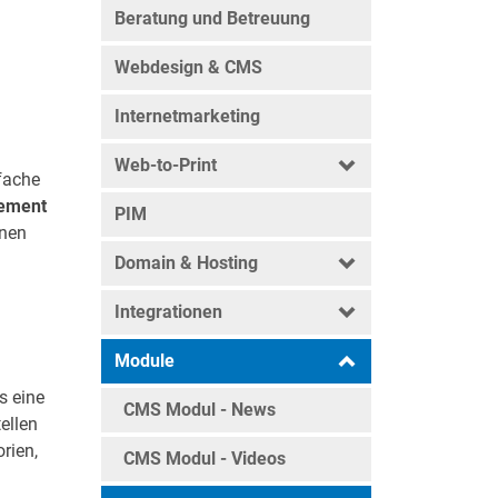
Beratung und Betreuung
Webdesign & CMS
Internetmarketing
Web-to-Print
fache
ement
PIM
hnen
Domain & Hosting
Integrationen
Module
s eine
CMS Modul - News
ellen
rien,
CMS Modul - Videos