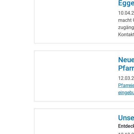
Egge
10.04.
macht G
zugängl
Kontakt
Neue
Pfar
12.03.
Pfarre
eingeb
Veranst
Pfarre
Unse
Entdec