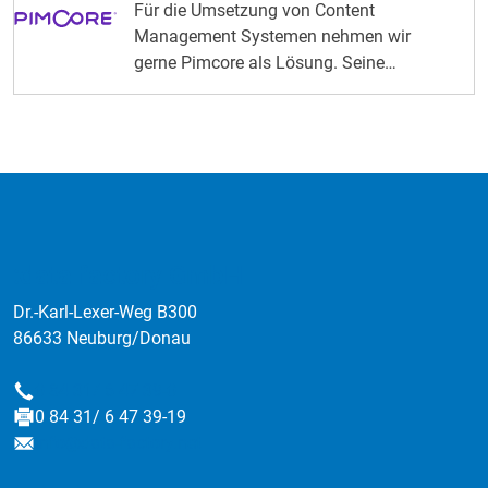
Für die Umsetzung von Content
Management Systemen nehmen wir
gerne Pimcore als Lösung. Seine
Erweiterbarkeit und Integrierbarkeit kennt
fast keine Grenzen. Vorteile von Pimcore
:data factory GmbH
Dr.-Karl-Lexer-Weg B300
86633 Neuburg/Donau
0 84 31/ 6 47 39-0
Telefon
0 84 31/ 6 47 39-19
Fax
info@data-factory.net
E-Mail