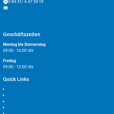
0 84 31/ 6 47 39-19
Fax
abfragen, die Sie brauchen Denn wenn die
info@data-factory.net
E-Mail
Teilnehmer an einer Veranstaltung im
Vorfeld ein kostenloses Ticket erwerben,
lassen sich viele nützliche Informationen
erfragen, die für die weitere Planung
Geschäftszeiten
wichtig sind. Das beginnt bei der Kontrolle
der Teilnehmerzahl, geht über zur
Montag bis Donnerstag
stärkeren Verpflichtung der Besteller zur
09:00 - 16:00 Uhr
Teilnahme und endet ganz praktisch
beispielsweise in einer Liste von
Freitag
Kontaktdaten der angemeldeten
09:00 - 13:00 Uhr
Personen, die dann bei Änderungen direkt
kontaktiert werden können. Die Abfrage
Quick Links
von Kontaktdaten kann dabei ganz
Leistungen
individualisiert erfolgen. Manche
Cloudlösungen
Veranstaltungen verlangen vielleicht nach
Branchen
einer Telefonnummer, andere nach einer
Referenzen
Firmenadresse. Die Angabe des Namens
Widerrufsbelehrung