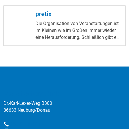
pretix
Die Organisation von Veranstaltungen ist
im Kleinen wie im Großen immer wieder
eine Herausforderung. Schließlich gibt es
sehr viel zu bedenken, zu beachten und zu
managen. Da ist jede Unterstützung und
Erleichterung gerade recht. Genau die
bieten wir Ihnen mit unserer Cloudlösung
pretix. pretix ist ein Ticketsystem, bei dem
die Funktionen keine Wünsche offen
lassen. Der Ticketverkauf für
:data factory GmbH
Veranstaltungen lässt sich damit von A
bis Z organisieren und individualisieren.
Dr.-Karl-Lexer-Weg B300
Das gilt nicht nur für kostenpflichtige
86633 Neuburg/Donau
Veranstaltungen – auch kostenlose
Veranstaltungen profitieren von einer
0 84 31/ 6 47 39-0
Telefon
Organisation via pretix. Bequem die Daten