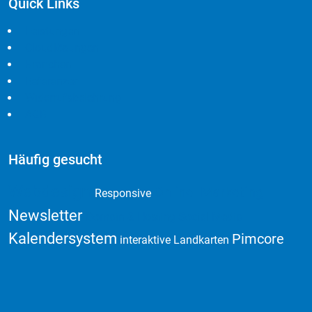
Quick Links
Leistungen
Cloudlösungen
Branchen
Referenzen
Widerrufsbelehrung
AGB
Häufig gesucht
Webdesign
Online Marketing
Responsive
Newsletter
Domain & Hosting
Social Media
Kalendersystem
Pimcore
interaktive Landkarten