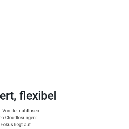
chnologien mit innovativen Cloudlösungen.
rnetzte Daten und nachhaltige Digitalisierung.
rt, flexibel
n. Von der nahtlosen
ten Cloudlösungen:
 Fokus liegt auf