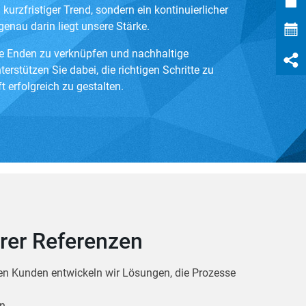
n kurzfristiger Trend, sondern ein kontinuierlicher
nau darin liegt unsere Stärke.
ose Enden zu verknüpfen und nachhaltige
erstützen Sie dabei, die richtigen Schritte zu
t erfolgreich zu gestalten.
erer Referenzen
n Kunden entwickeln wir Lösungen, die Prozesse
n.