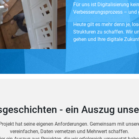
Für uns ist Digitalisierung kei
Verbesserungsprozess – und ge
Heute gilt es mehr denn je, l
Strukturen zu schaffen. Wir unt
gehen und Ihre digitale Zukunf
gsgeschichten - ein Auszug uns
rojekt hat seine eigenen Anforderungen. Gemeinsam mit unsere
vereinfachen, Daten vernetzen und Mehrwert schaffen.
ier ein Auszug aus Projekten, die wir erfolgreich umgesetzt habe