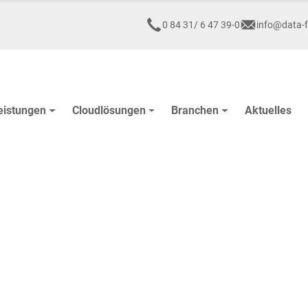
0 84 31/ 6 47 39-0
info@data-f
eistungen
Cloudlösungen
Branchen
Aktuelles
Digitale Lös
Kirchen und 
1999