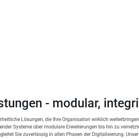
Wir verbinden bewährte Te
Für effiziente Prozesse, ve
tungen - modular, integrie
heitliche Lösungen, die Ihre Organisation wirklich weiterbringe
hender Systeme über modulare Erweiterungen bis hin zu vernetz
gleitet Sie zuverlässig in allen Phasen der Digitalisierung. Unser