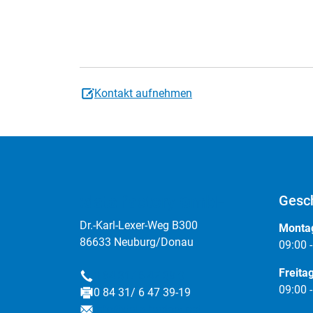
Kontakt aufnehmen
:data factory GmbH
Gesch
Dr.-Karl-Lexer-Weg B300
Montag
86633 Neuburg/Donau
09:00 
Freita
0 84 31/ 6 47 39-0
Telefon
09:00 
0 84 31/ 6 47 39-19
Fax
info@data-factory.net