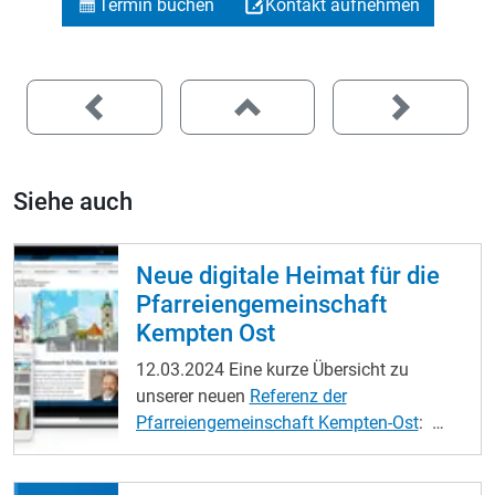
Termin buchen
Kontakt aufnehmen
Siehe auch
Neue digitale Heimat für die
Pfarreiengemeinschaft
Kempten Ost
12.03.2024
Eine kurze Übersicht zu
unserer neuen
Referenz der
Pfarreiengemeinschaft Kempten-Ost
:
Aktuelle Gottesdienstzeiten
direkt
eingebunden
Tagesliturgie
auf Startseite