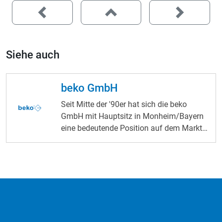
Siehe auch
beko GmbH
Seit Mitte der '90er hat sich die beko
GmbH mit Hauptsitz in Monheim/Bayern
eine bedeutende Position auf dem Markt
der chemisch-technischen Produkte
erarbeitet. Innerhalb kürzester Zeit
entstanden in Polen, Österreich,
Niederlande, Schweiz und Italien
Tochtergesellschaften, welche eine direkte
Auslieferung der Produkte und
Kundennähe in diesen Ländern