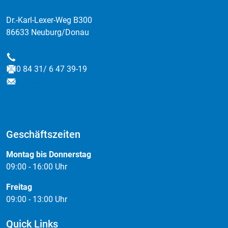
:data factory GmbH
gewährleisten.
Dr.-Karl-Lexer-Weg B300
86633 Neuburg/Donau
0 84 31/ 6 47 39-0
Telefon
0 84 31/ 6 47 39-19
Fax
info@data-factory.net
E-Mail
Geschäftszeiten
Montag bis Donnerstag
09:00 - 16:00 Uhr
Freitag
09:00 - 13:00 Uhr
Quick Links