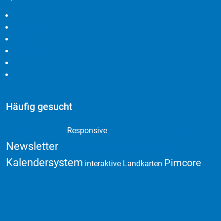
Leistungen
Cloudlösungen
Branchen
Referenzen
Widerrufsbelehrung
AGB
Häufig gesucht
Webdesign
Online Marketing
Responsive
Newsletter
Domain & Hosting
Social Media
Kalendersystem
Pimcore
interaktive Landkarten