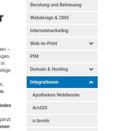
Beratung und Betreuung
r
Webdesign & CMS
Internetmarketing
Web-to-Print
ein –
ugen.
PIM
 in
Domain & Hosting
ilige
Integrationen
n,
on
.
Apotheken Notdienste
inden
ArcGIS
gänzt
a:tavolo
enen