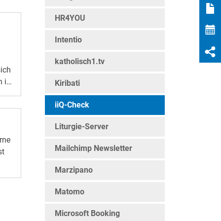
HR4YOU
Intentio
katholisch1.tv
ich
 ist
Kiribati
iiQ-Check
ch.
ine
Liturgie-Server
rne
Mailchimp Newsletter
st
ine
Marzipano
die
Matomo
 die
Microsoft Booking