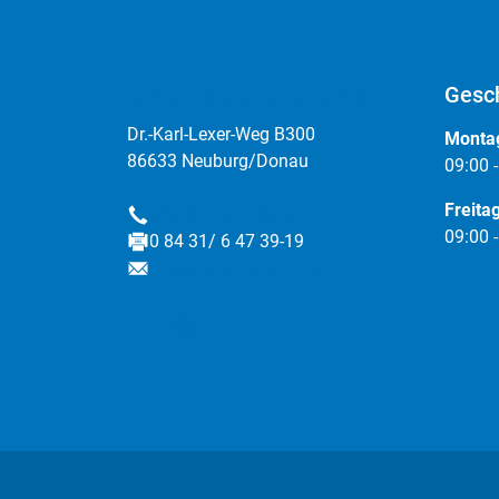
:data factory GmbH
Gesch
Dr.-Karl-Lexer-Weg B300
Montag
86633 Neuburg/Donau
09:00 
Freita
0 84 31/ 6 47 39-0
Telefon
09:00 
0 84 31/ 6 47 39-19
Fax
info@data-factory.net
E-Mail