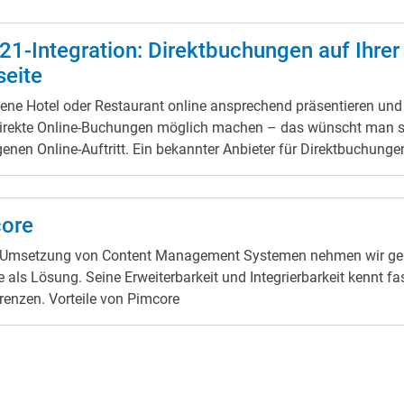
21-Integration: Direktbuchungen auf Ihrer
eite
ene Hotel oder Restaurant online ansprechend präsentieren und
direkte Online-Buchungen möglich machen – das wünscht man s
enen Online-Auftritt. Ein bekannter Anbieter für Direktbuchungen
RS21
. Deshalb ist die Integration von DIRS21 eine
raussetzung für jede Webseite im Hotel- und Gastronomieberei
i der Umsetzung spielt nicht nur die technische Funktionalität e
ore
 auch der Datenschutz. Deshalb haben wir unseren Consent-
e Umsetzung von Content Management Systemen nehmen wir ge
r dementsprechend eingerichtet: Wenn im Cookie-Fenster beim
 als Lösung. Seine Erweiterbarkeit und Integrierbarkeit kennt fa
igen Aufruf der Seite alle nicht-essenziellen Cookies abgelehnt
keine Grenzen. Vorteile von Pimcore
 zeigt dieser an der Stelle der eingebundenen Buchungsmaske e
zum nachträglichen Akzeptieren an. Somit können auch Nutzer, 
t ihre Zustimmung zu Cookies verweigern, sich doch noch
heiden und den eingebetteten Inhalt ansehen. Sobald übrigens
uchungsmaske auf der Seite platziert wird, ergänzt sich die