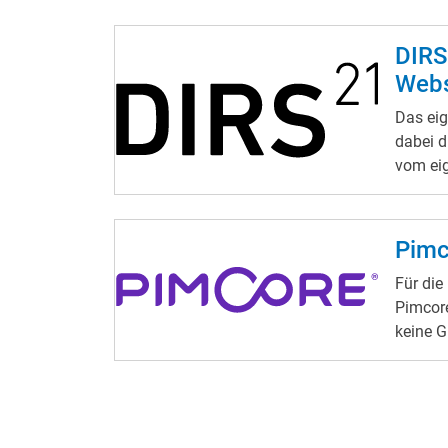
DIRS
Webs
Das eig
dabei 
vom eig
hier
DI
Grundvo
Doch be
Pimc
Rolle, sondern
Für di
Manage
Pimcore
erstmal
werden,
Option 
zunächs
umentsc
erste B