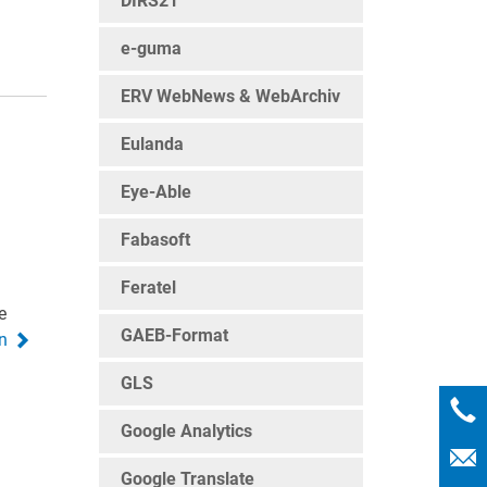
DIRS21
e-guma
ERV WebNews & WebArchiv
Eulanda
Eye-Able
Fabasoft
Feratel
e
GAEB-Format
on
GLS
Google Analytics
Google Translate