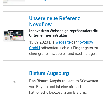
Aktuelle Gottesdienstzeiten
direkt
eingebunden
Tagesliturgie
auf Startseite
verfügbar
Veranstaltungskalender
für
Unsere neue Referenz
Termine und Ereignisse
Online-Formular
Novoflow
für Pfarrbrief-Anmeldung Übersicht aller
Innovatives Webdesign repräsentiert die
wichtigen
Ansprechpartner
Einzelne
Unternehmensstruktur
Pfarreien im Menü und
Banner
erkennbar
13.09.2023
Die
Webseite
der
novoflow
Karte
mit allen wichtigen Orten (Kirchen,
GmbH
präsentiert sich als Eingangstor zu
Büros, etc.) Sakramenten-Infos und
einer grünen, sauberen und nachhaltigen
Videos integriert
Zukunft. Mit einer beeindruckenden
Erfolgsgeschichte, die bis ins Jahr 2004
zurückreicht, hat sich das Unternehmen
Bistum Augsburg
als Pionier auf dem Gebiet der
Das Bistum Augsburg liegt im Südwesten
Dynamischen Cross-Flow-Filtration (DCF)
von Bayern und ist eine römisch-
einen Namen gemacht und zählt heute zu
katholische Diözese. Zum Bistum
den weltweit führenden Herstellern von
Augsburg zählen Pfarrgemeinden und
DCF-Anlagen. Ein Webdesign, das
Dekanate aus dem bayerischen
Sprechen kann Das
individuelle Design