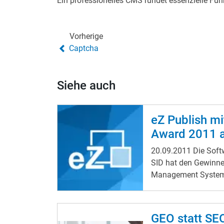
Ein professionelles CMS rundet essenzielle Fun
Vorherige
Captcha
Siehe auch
eZ Publish mi
Award 2011 a
20.09.2011
Die Soft
SID hat den Gewinne
Management System
gegeben. Der CMS-He
sich mit seinem eZ P
Branchendirektvergl
GEO statt SEO
Konkurrenzunterneh