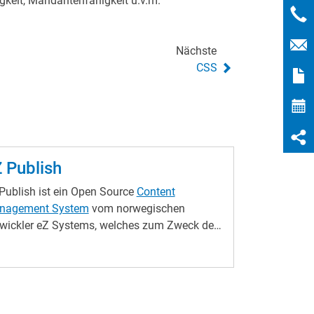
gkeit, Mandantenfähigkeit u.v.m.
Nächste
CSS
 Publish
Publish ist ein Open Source
Content
nagement System
vom norwegischen
wickler eZ Systems, welches zum Zweck der
wicklung individueller, professioneller Web-
likationen entwickelt wurde. eZ Publish wird
ch seine 40000 Entwickler umfassende
munity mit ständig neuen Modulen und
esserungen versorgt. Weitere