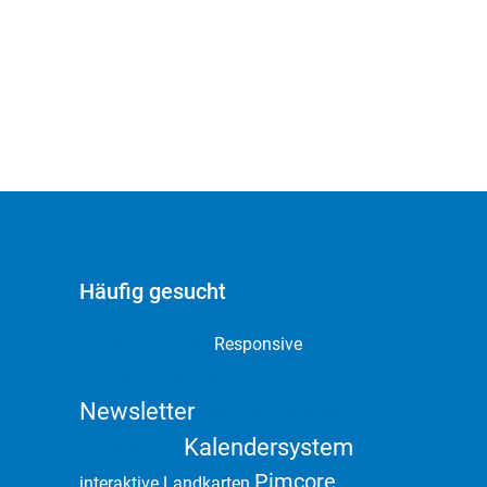
onen: Mit unserem eZ Server und eZ
ting bieten wir eZ Publish optimierte
glösungen an. Bei Problemen mit
aktionellen Funktionen helfen Ihnen unsere
blish Tutorials weiter Kürzlich wurde eZ
lish mit dem Innovation Award 2011
gezeichnet
Häufig gesucht
Webdesign
Responsive
Online Marketing
Newsletter
Domain & Hosting
Kalendersystem
Social Media
Pimcore
interaktive Landkarten