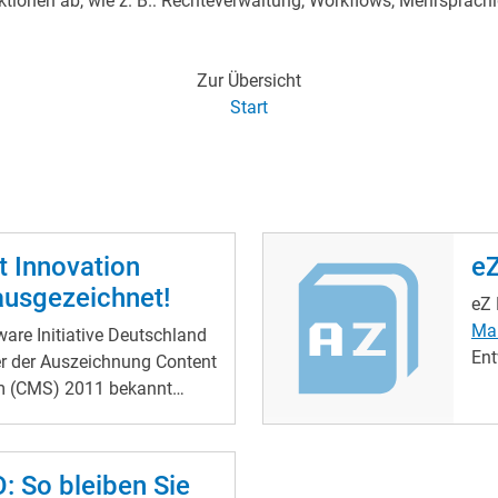
ktionen ab, wie z. B.: Rechteverwaltung, Workflows, Mehrsprachi
Zur Übersicht
Start
t Innovation
eZ
usgezeichnet!
eZ 
Ma
ware Initiative Deutschland
Ent
r der Auszeichnung Content
Ent
 (CMS) 2011 bekannt
App
rsteller eZ Systems hat
dur
ublish in einem
Com
eich gegen mehr als 20
: So bleiben Sie
Verb
men behaupten können.