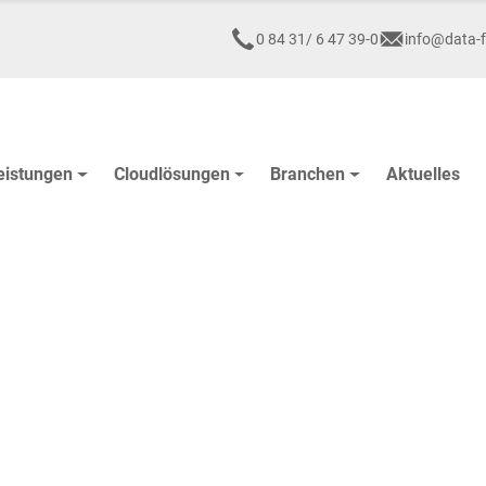
0 84 31/ 6 47 39-0
info@data-f
eistungen
Cloudlösungen
Branchen
Aktuelles
Digitale Lös
Kirchen und 
1999