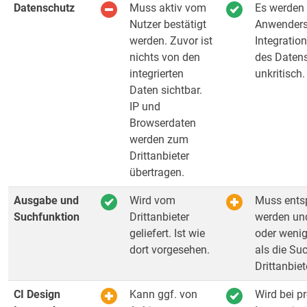
Datenschutz
Muss aktiv vom
Es werden 
Nutzer bestätigt
Anwenders
werden. Zuvor ist
Integration
nichts von den
des Daten
integrierten
unkritisch.
Daten sichtbar.
IP und
Browserdaten
werden zum
Drittanbieter
übertragen.
Ausgabe und
Wird vom
Muss entsp
Suchfunktion
Drittanbieter
werden un
geliefert. Ist wie
oder wenig
dort vorgesehen.
als die Su
Drittanbiet
CI Design
Kann ggf. von
Wird bei pr