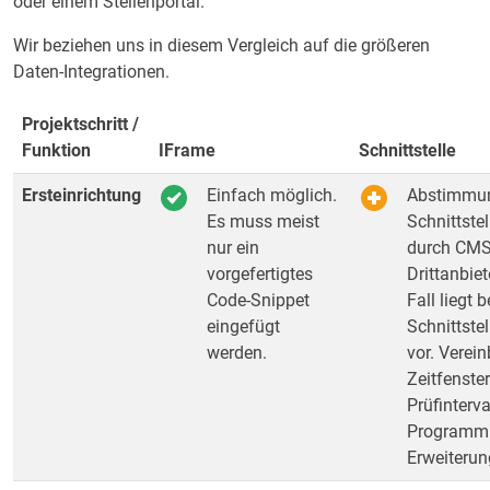
oder einem Stellenportal.
Wir beziehen uns in diesem Vergleich auf die größeren
Daten-Integrationen.
Projektschritt /
Funktion
IFrame
Schnittstelle
Ersteinrichtung
Einfach möglich.
Abstimmun
Es muss meist
Schnittste
nur ein
durch CMS
vorgefertigtes
Drittanbiet
Code-Snippet
Fall liegt b
eingefügt
Schnittste
werden.
vor. Verei
Zeitfenste
Prüfinterva
Programmi
Erweiterun