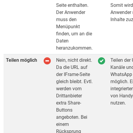
Seite enthalten.
Somit wird
Der Anwender
Anwender 
muss den
Inhalte zu
Menüpunkt
finden, um an die
Daten
heranzukommen.
Teilen möglich
Nein, nicht direkt.
Teilen der 
Da die URL auf
Kanäle und
der IFrame-Seite
WhatsApp 
gleich bleibt. Evtl.
möglich. E
werden vom
integriert
Drittanbieter
von Handy
extra Share-
nutzen.
Buttons
angeboten. Bei
einem
Rücksprung