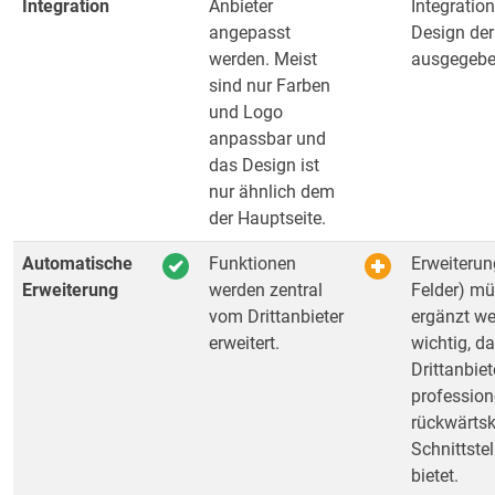
Integration
Anbieter
Integratio
angepasst
Design der
werden. Meist
ausgegebe
sind nur Farben
und Logo
anpassbar und
das Design ist
nur ähnlich dem
der Hauptseite.
Automatische
Funktionen
Erweiterun
Erweiterung
werden zentral
Felder) mü
vom Drittanbieter
ergänzt we
erweitert.
wichtig, d
Drittanbiet
professione
rückwärts
Schnittste
bietet.