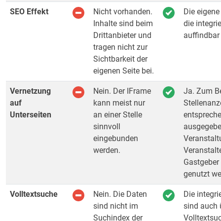
SEO Effekt
Nicht vorhanden.
Die eigene
Inhalte sind beim
die integri
Drittanbieter und
auffindbar 
tragen nicht zur
Sichtbarkeit der
eigenen Seite bei.
Vernetzung
Nein. Der IFrame
Ja. Zum Be
auf
kann meist nur
Stellenanz
Unterseiten
an einer Stelle
entsprech
sinnvoll
ausgegebe
eingebunden
Veranstal
werden.
Veranstalt
Gastgeber 
genutzt we
Volltextsuche
Nein. Die Daten
Die integr
sind nicht im
sind auch 
Suchindex der
Volltextsu