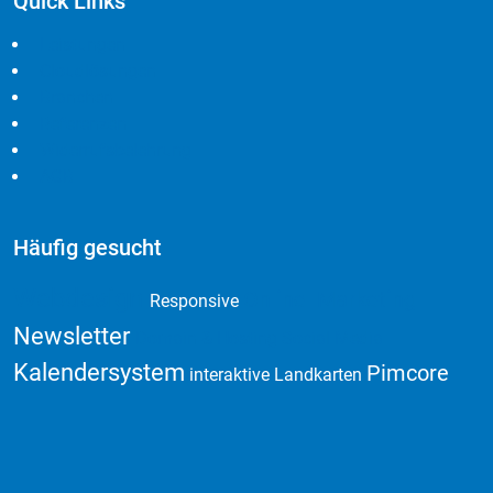
Quick Links
Leistungen
Cloudlösungen
Branchen
Referenzen
Widerrufsbelehrung
AGB
Häufig gesucht
Webdesign
Online Marketing
Responsive
Newsletter
Domain & Hosting
Social Media
Kalendersystem
Pimcore
interaktive Landkarten