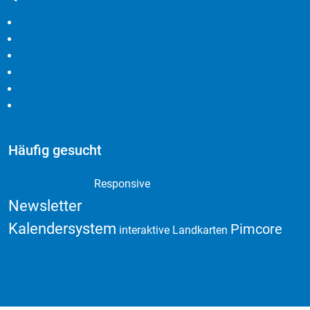
Leistungen
Cloudlösungen
Branchen
Referenzen
Widerrufsbelehrung
AGB
Häufig gesucht
Webdesign
Online Marketing
Responsive
Newsletter
Domain & Hosting
Social Media
Kalendersystem
Pimcore
interaktive Landkarten