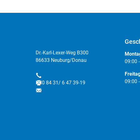
:data factory GmbH
Gesch
Dr.-Karl-Lexer-Weg B300
Montag
86633 Neuburg/Donau
09:00 
Freita
0 84 31/ 6 47 39-0
Telefon
09:00 
0 84 31/ 6 47 39-19
Fax
info@data-factory.net
E-Mail