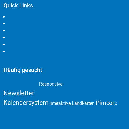
Quick Links
Leistungen
Cloudlösungen
Branchen
Referenzen
Widerrufsbelehrung
AGB
Häufig gesucht
Webdesign
Online Marketing
Responsive
Newsletter
Domain & Hosting
Social Media
Kalendersystem
Pimcore
interaktive Landkarten