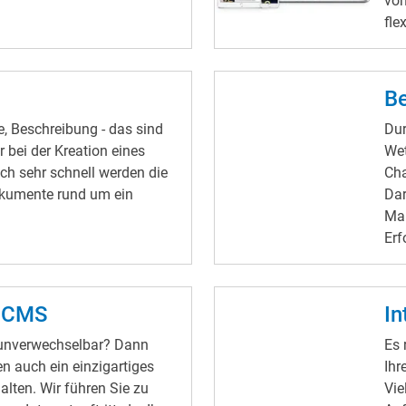
vo
fle
kom
Die
De
Be
ver
, Beschreibung - das sind
Dur
sin
r bei der Kreation eines
Wet
Att
ch sehr schnell werden die
Cha
Mög
kumente rund um ein
Dar
darstellen. Sc
.
Mar
ver
Erf
Act
Sei
ein
unk
 CMS
In
leich
 unverwechselbar? Dann
Es 
nehmen Eine we
en auch ein einzigartiges
Ihr
Kun
alten. Wir führen Sie zu
Vie
Ber