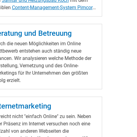
n
Sanitär und Heizungsbau Koch
mit dem
xiblen
Content-Management-System Pimcore
plett neu gestaltet.
 Fokuspunkte der Neuausrichtung des
signs
waren, Inhalte übersichtlich und
ratung und Betreuung
ständlich aufzubereiten. Visuelle Highlights
ch die neuen Möglichkeiten im Online
d dabei die
ansprechenden Banner
, die die
tbewerb entstehen auch ständig neue
raktivität der Seite steigern und die
ncen. Wir analysieren welche Methode der
lichkeiten der Firma Koch eindrucksvoll
stellung, Vernetzung und des Online-
hnelle Kontaktaufnahme Für eine
ketings für Ihr Unternehmen den größten
einfachte Kontaktaufnahme ist eine Call-to-
olg erzielt.
ion-Funktion integriert, die sich auf jeder
te wiederfindet und Nutzern erlaubt, mit nur
em Klick
Kontakt aufzunehmen
. Dieser
omplizierte Zugang macht es Besuchern
ternetmarketing
t, Anfragen zu stellen. Fragen vorweg
reicht nicht "einfach Online" zu sein. Neben
itere Funktion, die zur
er Präsenz im Internet versuchen noch eine
denzufriedenheit beiträgt, ist der
FAQ-
lzahl von anderen Webseiten die
eich
. Er adressiert spezielle Anliegen und