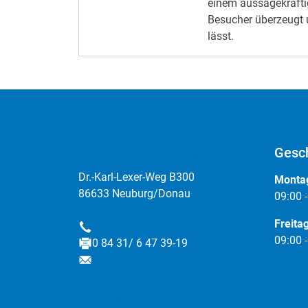
einem aussagekräftige
Besucher überzeugt 
lässt.
:data factory GmbH
Gesch
Dr.-Karl-Lexer-Weg B300
Montag
86633 Neuburg/Donau
09:00 
Freita
0 84 31/ 6 47 39-0
Telefon
09:00 
0 84 31/ 6 47 39-19
Fax
info@data-factory.net
E-Mail