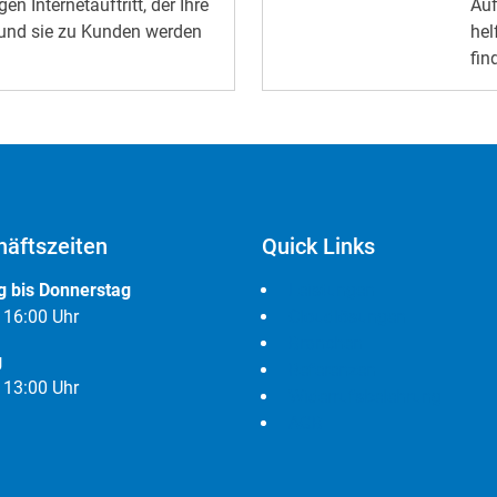
n Internetauftritt, der Ihre
Auf
dur
und sie zu Kunden werden
hel
der
fin
auc
von
pot
Den We
Fea
Bes
ihr
äftszeiten
Quick Links
Anw
erh
 bis Donnerstag
Leistungen
Mob
- 16:00 Uhr
Cloudlösungen
auf
Branchen
Sta
g
Referenzen
Wei
- 13:00 Uhr
Widerrufsbelehrung
ver
AGB
fac
un