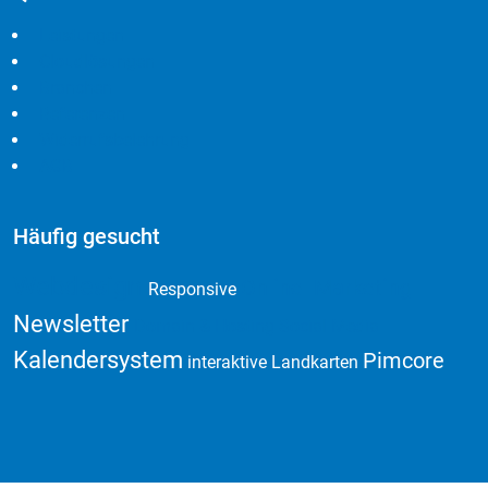
Leistungen
Cloudlösungen
Branchen
Referenzen
Widerrufsbelehrung
AGB
Häufig gesucht
Webdesign
Online Marketing
Responsive
Newsletter
Domain & Hosting
Social Media
Kalendersystem
Pimcore
interaktive Landkarten