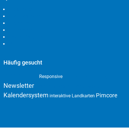
Leistungen
Cloudlösungen
Branchen
Referenzen
Widerrufsbelehrung
AGB
Häufig gesucht
Webdesign
Online Marketing
Responsive
Newsletter
Domain & Hosting
Social Media
Kalendersystem
Pimcore
interaktive Landkarten