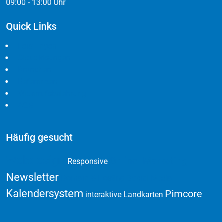
09:00 - 13:00 Uhr
Quick Links
Leistungen
Cloudlösungen
Branchen
Referenzen
Widerrufsbelehrung
AGB
Häufig gesucht
Webdesign
Online Marketing
Responsive
Newsletter
Domain & Hosting
Social Media
Kalendersystem
Pimcore
interaktive Landkarten