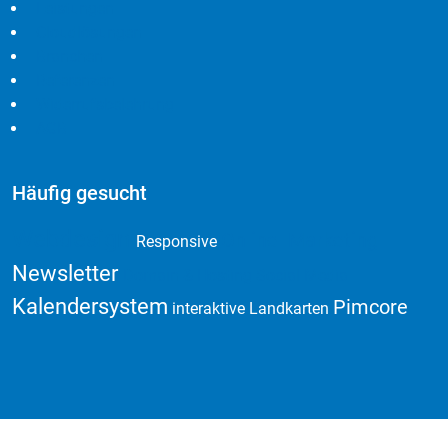
Leistungen
Cloudlösungen
Branchen
Referenzen
Widerrufsbelehrung
AGB
Häufig gesucht
Webdesign
Online Marketing
Responsive
Newsletter
Domain & Hosting
Social Media
Kalendersystem
Pimcore
interaktive Landkarten