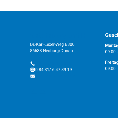
:data factory GmbH
Gesch
Dr.-Karl-Lexer-Weg B300
Montag
86633 Neuburg/Donau
09:00 
Freita
0 84 31/ 6 47 39-0
Telefon
09:00 
0 84 31/ 6 47 39-19
Fax
info@data-factory.net
E-Mail