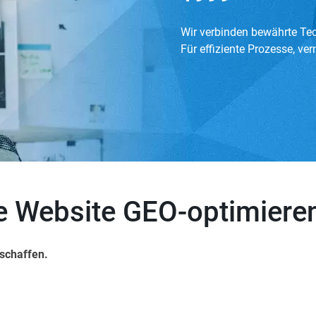
Wir verbinden bewährte Te
Für effiziente Prozesse, ve
e Website GEO-optimiere
 schaffen.