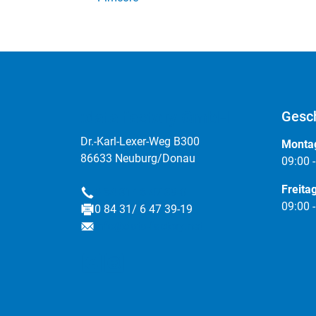
:data factory GmbH
Gesch
Dr.-Karl-Lexer-Weg B300
Montag
86633 Neuburg/Donau
09:00 
Freita
0 84 31/ 6 47 39-0
Telefon
09:00 
0 84 31/ 6 47 39-19
Fax
info@data-factory.net
E-Mail