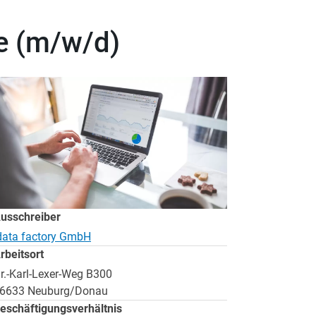
e (m/w/d)
usschreiber
data factory GmbH
rbeitsort
r.-Karl-Lexer-Weg B300
6633 Neuburg/Donau
eschäftigungsverhältnis