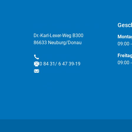
:data factory GmbH
Gesch
Dr.-Karl-Lexer-Weg B300
Montag
86633 Neuburg/Donau
09:00 
Freita
0 84 31/ 6 47 39-0
Telefon
09:00 
0 84 31/ 6 47 39-19
Fax
info@data-factory.net
E-Mail