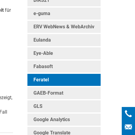
DIRS21
it
für
e-guma
ERV WebNews & WebArchiv
Eulanda
Eye-Able
Fabasoft
Feratel
GAEB-Format
zeigt,
GLS
Fall
Google Analytics
Google Translate