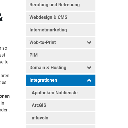
Beratung und Betreuung
&
Webdesign & CMS
Internetmarketing
Web-to-Print
r so
sst
PIM
eite
Domain & Hosting
ihren
Integrationen
t es
.
Apotheken Notdienste
ionen
 in
ArcGIS
rden.
a:tavolo