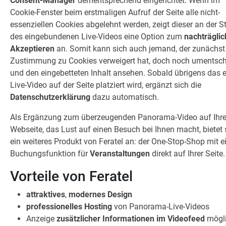
Consent-Manager
dementsprechend eingerichtet: Wenn im
Cookie-Fenster beim erstmaligen Aufruf der Seite alle nicht-
essenziellen Cookies abgelehnt werden, zeigt dieser an der St
des eingebundenen Live-Videos eine Option zum
nachträgli
Akzeptieren
an. Somit kann sich auch jemand, der zunächst
Zustimmung zu Cookies verweigert hat, doch noch umentsc
und den eingebetteten Inhalt ansehen. Sobald übrigens das e
Live-Video auf der Seite platziert wird, ergänzt sich die
Datenschutzerklärung
dazu automatisch.
Als Ergänzung zum überzeugenden Panorama-Video auf Ihre
Webseite, das Lust auf einen Besuch bei Ihnen macht, bietet 
ein weiteres Produkt von Feratel an: der One-Stop-Shop mit e
Buchungsfunktion für
Veranstaltungen
direkt auf Ihrer Seite.
Vorteile von Feratel
attraktives
,
modernes
Design
professionelles Hosting
von Panorama-Live-Videos
Anzeige
zusätzlicher Informationen im Videofeed
mögl