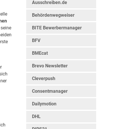
Ausschreiben.de
elle
Behördenwegweiser
chen
 seine
BITE Bewerbermanager
heiden
BFV
rste
BMEcat
Brevo Newsletter
r
sich
Cleverpush
iner
Consentmanager
Dailymotion
DHL
ich