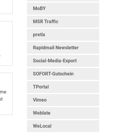
MoBY
MSR Traffic
 Web
pretix
rg
Rapidmail Newsletter
ig.
Social-Media-Export
iell
nen
SOFORT-Gutschein
nd
TPortal
rne
st
Vimeo
hte,
Weblate
WeLocal