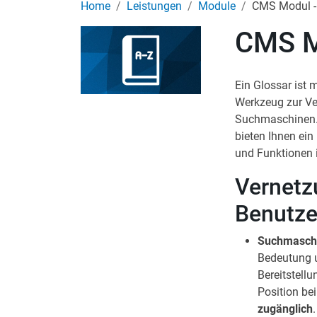
Home
Leistungen
Module
CMS Modul -
CMS M
Ein Glossar ist 
Werkzeug zur Ver
Suchmaschinen. 
bieten Ihnen ein 
und Funktionen 
Vernetz
Benutze
Suchmasch
Bedeutung u
Bereitstellu
Position b
zugänglich
.