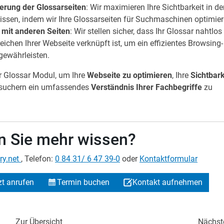
erung der Glossarseiten
: Wir maximieren Ihre Sichtbarkeit in d
ssen, indem wir Ihre Glossarseiten für Suchmaschinen optimier
 mit anderen Seiten
: Wir stellen sicher, dass Ihr Glossar nahtlos
ichen Ihrer Webseite verknüpft ist, um ein effizientes Browsing-
 gewährleisten.
r Glossar Modul, um Ihre
Webseite zu optimieren
, Ihre
Sichtbark
suchern ein umfassendes
Verständnis Ihrer Fachbegriffe
zu
 Sie mehr wissen?
ry.net
, Telefon:
0 84 31/ 6 47 39-0
oder
Kontaktformular
zt anrufen
Termin buchen
Kontakt aufnehmen
Zur Übersicht
Nächst