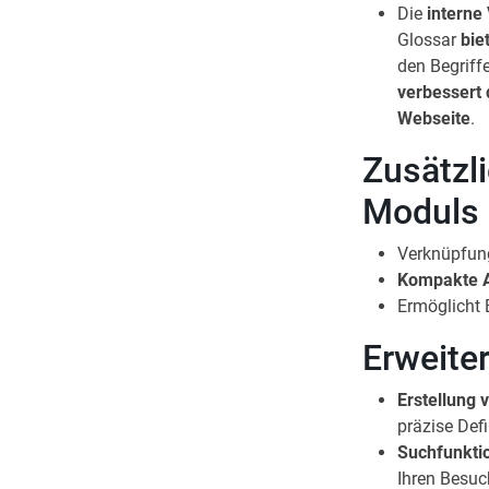
Die
interne
Glossar
bie
den Begriff
verbessert 
Webseite
.
Zusätzl
Moduls
Verknüpfun
Kompakte A
Ermöglicht 
Erweiter
Erstellung 
präzise Defi
Suchfunkti
Ihren Besuc