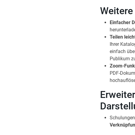
Weitere
Einfacher 
herunterlad
Teilen leic
Ihrer Katal
einfach übe
Publikum zu
Zoom-Funkt
PDF-Dokumen
hochauflöse
Erweiter
Darstel
Schulungen
Verknüpfun