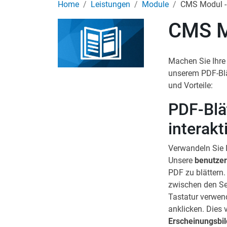
Home
Leistungen
Module
CMS Modul - 
CMS M
Machen Sie Ihr
unserem PDF-Blä
und Vorteile:
PDF-Blä
interakt
Verwandeln Sie 
Unsere
benutzer
PDF zu blättern
zwischen den Sei
Tastatur verwend
anklicken. Dies 
Erscheinungsbil