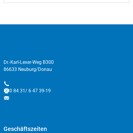
:data factory GmbH
Bischof Ulrich, die Heilige Afra und der
Heilige Bischof Simpert.
Dr.-Karl-Lexer-Weg B300
86633 Neuburg/Donau
0 84 31/ 6 47 39-0
Telefon
0 84 31/ 6 47 39-19
Fax
info@data-factory.net
E-Mail
Geschäftszeiten
Montag bis Donnerstag
09:00 - 16:00 Uhr
Freitag
09:00 - 13:00 Uhr
Quick Links