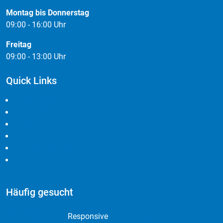
Leistungen
Cloudlösungen
Branchen
Referenzen
Widerrufsbelehrung
AGB
Häufig gesucht
Webdesign
Online Marketing
Responsive
Newsletter
Domain & Hosting
Social Media
Kalendersystem
Pimcore
interaktive Landkarten