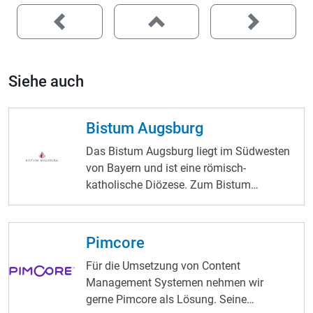
Bistum Augsburg
Das Bistum Augsburg liegt im Südwesten
von Bayern und ist eine römisch-
katholische Diözese. Zum Bistum
Augsburg zählen Pfarrgemeinden und
Dekanate aus dem bayerischen
Regierungsbezirk Schwaben und aus den
Pimcore
Gebieten östlich des Lechs und aus Teilen
Für die Umsetzung von Content
Mittelfrankens. Die Diözese besteht
Management Systemen nehmen wir
insgesamt aus 998 Pfarrkirchen aufgeteilt
gerne Pimcore als Lösung. Seine
auf 23 Dekanate wie Aichach-Friedberg,
Erweiterbarkeit und Integrierbarkeit kennt
Benediktbeuern, Lindau, Marktoberdorf,
fast keine Grenzen. Vorteile von Pimcore
Memmingen, Neuburg- Schrobenhausen,
Starnberg, Weilheim-Schongau oder
Kaufbeuren. Seit Juni 2022 ist Bischof
Bertram Meier das Oberhaupt der Bistums
Augsburg. Die Schutzpatronen der
Diözese Augsburg sind der Heilige