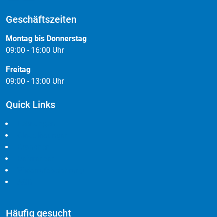
09:00 - 13:00 Uhr
Quick Links
Leistungen
Cloudlösungen
Branchen
Referenzen
Widerrufsbelehrung
AGB
Häufig gesucht
Webdesign
Online Marketing
Responsive
Newsletter
Domain & Hosting
Social Media
Kalendersystem
Pimcore
interaktive Landkarten