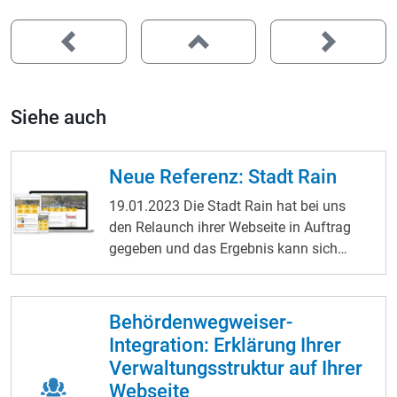
Siehe auch
Neue Referenz: Stadt Rain
19.01.2023
Die Stadt Rain hat bei uns
den Relaunch ihrer Webseite in Auftrag
gegeben und das Ergebnis kann sich
sehen lassen. Auf der Startseite begrüßen
eindrucksvolle
Drohnenbilder
von Rain,
seiner Natur und Kultur die Besucher.
Behördenwegweiser-
Doch die Webseite bietet noch viel mehr
Integration: Erklärung Ihrer
als nur schöne Bilder. Sie ist perfekt an
Verwaltungsstruktur auf Ihrer
kommunale Bedürfnisse angepasst und
Webseite