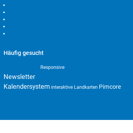
Cloudlösungen
Branchen
Referenzen
Widerrufsbelehrung
AGB
Häufig gesucht
Webdesign
Online Marketing
Responsive
Newsletter
Domain & Hosting
Social Media
Kalendersystem
Pimcore
interaktive Landkarten